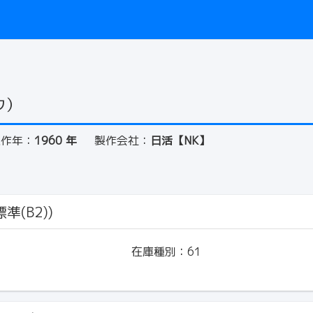
ウ）
製作年：
1960 年
製作会社：
日活【NK】
準(B2))
在庫種別：
61