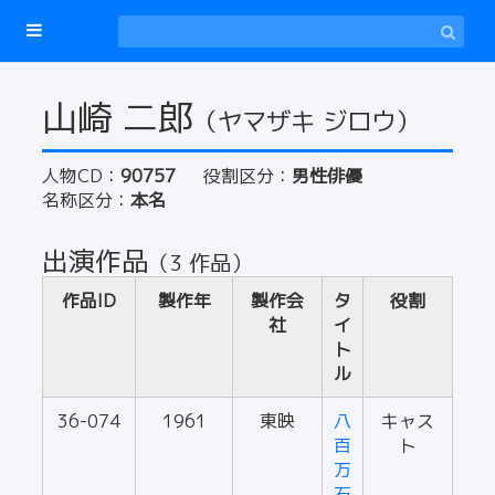
山崎 二郎
（ヤマザキ ジロウ）
人物CD：
90757
役割区分：
男性俳優
名称区分：
本名
出演作品
（3 作品）
作品ID
製作年
製作会
タ
役割
社
イ
ト
ル
36-074
1961
東映
八
キャス
百
ト
万
石