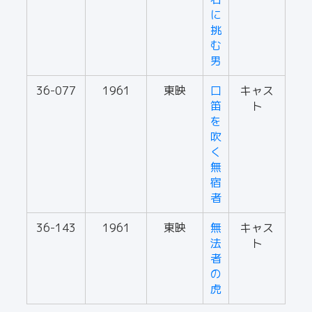
に
挑
む
男
36-077
1961
東映
口
キャス
笛
ト
を
吹
く
無
宿
者
36-143
1961
東映
無
キャス
法
ト
者
の
虎