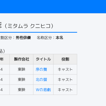
彦
（ミタムラ クニヒコ）
役割区分：
男性俳優
名称区分：
本名
品）
年
製作会社
タイトル
役割
84
東映
序の舞
キャスト
84
東映
北の螢
キャスト
84
東映
Ｗの悲劇
キャスト