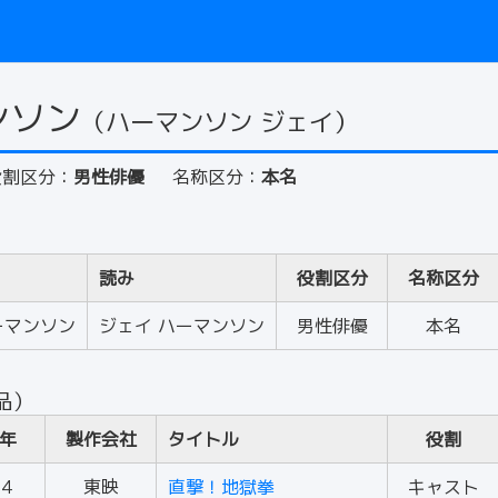
ンソン
（ハーマンソン ジェイ）
役割区分：
男性俳優
名称区分：
本名
読み
役割区分
名称区分
ーマンソン
ジェイ ハーマンソン
男性俳優
本名
品）
年
製作会社
タイトル
役割
74
東映
直撃！地獄拳
キャスト