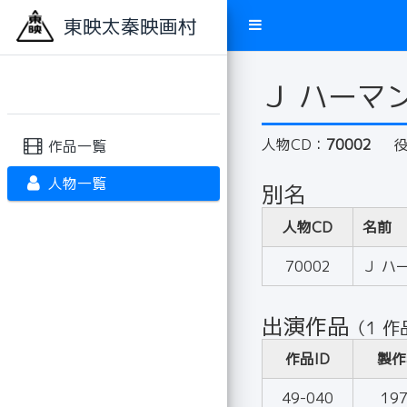
東映太秦映画村
Ｊ ハーマ
人物CD：
70002
作品一覧
人物一覧
別名
人物CD
名前
70002
Ｊ ハ
出演作品
（1 作
作品ID
製作
49-040
19