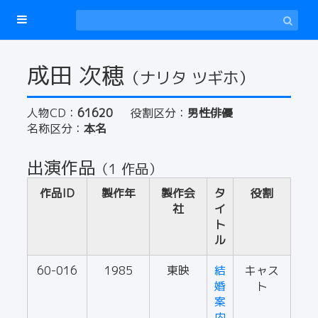
成田 次穂
（ナリタ ツギホ）
人物CD：
61620
役割区分：
男性俳優
名称区分：
本名
出演作品
（1 作品）
作品ID
製作年
製作会
タ
役割
社
イ
ト
ル
60-016
1985
東映
結
キャス
婚
ト
案
内