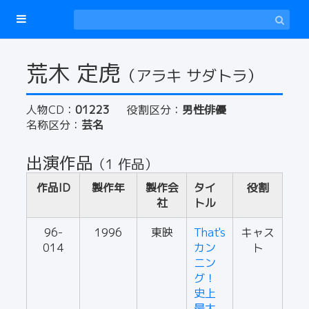
荒木 定虎
（アラキ サダトラ）
人物CD：
01223
役割区分：
男性俳優
名称区分：
芸名
出演作品
（1 作品）
作品ID
製作年
製作会
タイ
役割
社
トル
96-
1996
東映
That's
キャス
014
カン
ト
ニン
グ！
史上
最大