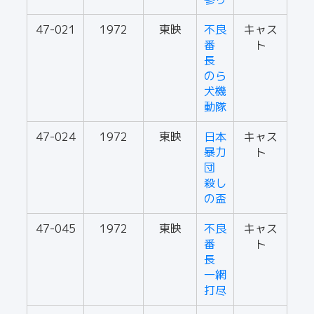
47-021
1972
東映
不良
キャス
番
ト
長
のら
犬機
動隊
47-024
1972
東映
日本
キャス
暴力
ト
団
殺し
の盃
47-045
1972
東映
不良
キャス
番
ト
長
一網
打尽