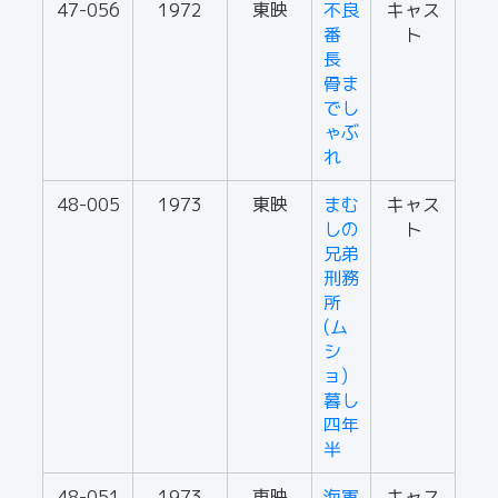
47-056
1972
東映
不良
キャス
番
ト
長
骨ま
でし
ゃぶ
れ
48-005
1973
東映
まむ
キャス
しの
ト
兄弟
刑務
所
(ム
シ
ョ)
暮し
四年
半
48-051
1973
東映
海軍
キャス