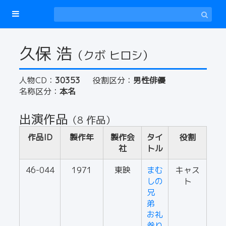
久保 浩
（クボ ヒロシ）
人物CD：
30353
役割区分：
男性俳優
名称区分：
本名
出演作品
（8 作品）
作品ID
製作年
製作会
タイ
役割
社
トル
46-044
1971
東映
まむ
キャス
しの
ト
兄
弟
お礼
参り