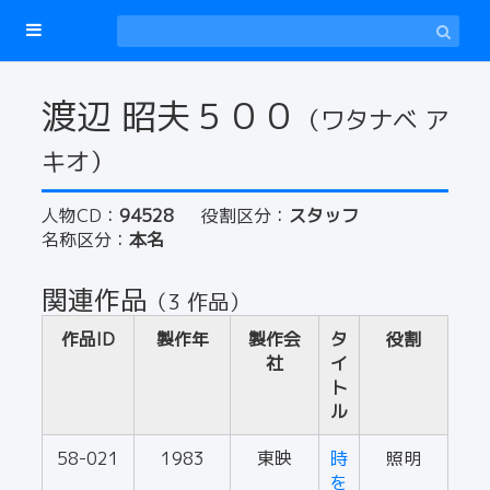
渡辺 昭夫５００
（ワタナベ ア
キオ）
人物CD：
94528
役割区分：
スタッフ
名称区分：
本名
関連作品
（3 作品）
作品ID
製作年
製作会
タ
役割
社
イ
ト
ル
58-021
1983
東映
時
照明
を