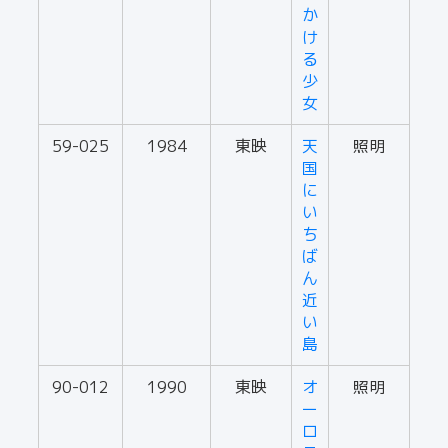
か
け
る
少
女
59-025
1984
東映
天
照明
国
に
い
ち
ば
ん
近
い
島
90-012
1990
東映
オ
照明
ー
ロ