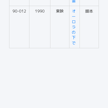
雲
90-012
1990
東映
オ
脚本
ー
ロ
ラ
の
下
で