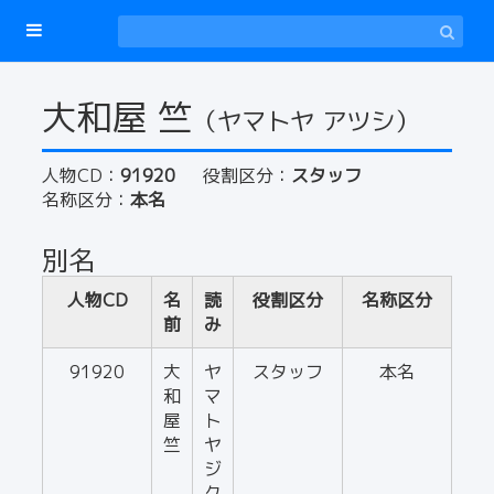
大和屋 竺
（ヤマトヤ アツシ）
人物CD：
91920
役割区分：
スタッフ
名称区分：
本名
別名
人物CD
名
読
役割区分
名称区分
前
み
91920
大
ヤ
スタッフ
本名
和
マ
屋
ト
竺
ヤ
ジ
ク