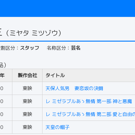
三
（ミヤタ ミツゾウ）
役割区分：
スタッフ
名称区分：
芸名
品）
年
製作会社
タイトル
50
東映
天保人気男 妻恋坂の決闘
50
東映
レ ミゼラブルあゝ無情 第一部 神と悪魔
50
東映
レ ミゼラブルあゝ無情 第二部 愛と自由
50
東映
天皇の帽子