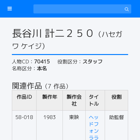
長谷川 計二２５０
（ハセガ
ワ ケイジ）
人物CD：
70415
役割区分：
スタッフ
名称区分：
本名
関連作品
（7 作品）
作品ID
製作年
製作会
タイ
役割
社
トル
58-018
1983
東映
ヘッ
助監督
ドフ
ォン
ララ