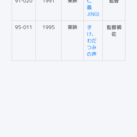
91-020
1991
東映
仁
監督
義
JINGI
95-011
1995
東映
き
監督補
け、
佐
わだ
つみ
の声