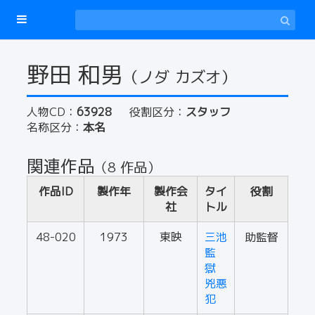
野田 和男
（ノダ カズオ）
人物CD：
63928
役割区分：
スタッフ
名称区分：
本名
関連作品
（8 作品）
作品ID
製作年
製作会
タイ
役割
社
トル
48-020
1973
東映
三池
助監督
監
獄
兇悪
犯