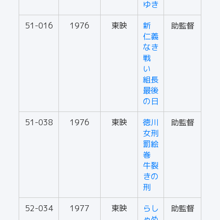
ゆき
51-016
1976
東映
新
助監督
仁義
なき
戦
い
組長
最後
の日
51-038
1976
東映
徳川
助監督
女刑
罰絵
巻
牛裂
きの
刑
52-034
1977
東映
らし
助監督
ゃめ