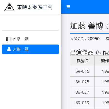
東映太秦映画村
加藤 善博
（
人物CD：
20950
作品一覧
人物一覧
出演作品
（5 作
作品ID
製作
59-015
19
86-025
19
88-027
19
89-019
19