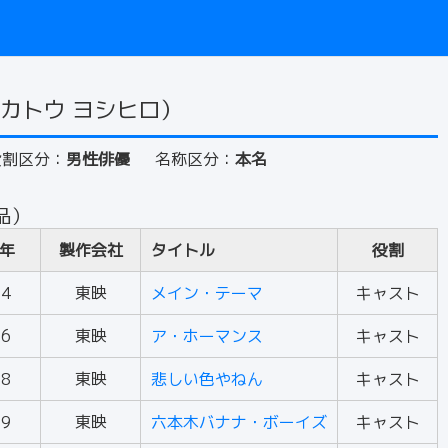
カトウ ヨシヒロ）
役割区分：
男性俳優
名称区分：
本名
品）
年
製作会社
タイトル
役割
84
東映
メイン・テーマ
キャスト
86
東映
ア・ホーマンス
キャスト
88
東映
悲しい色やねん
キャスト
89
東映
六本木バナナ・ボーイズ
キャスト