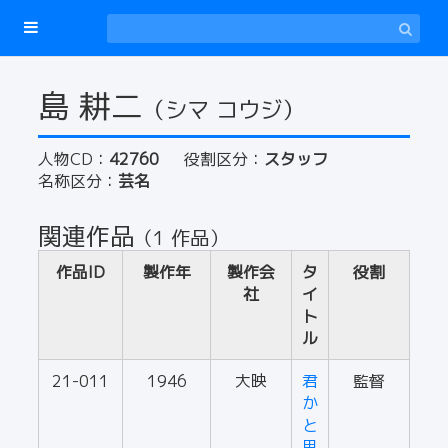
島 耕二
（シマ コウジ）
人物CD：
42760
役割区分：
スタッフ
名称区分：
芸名
関連作品
（1 作品）
作品ID
製作年
製作会
タ
役割
社
イ
ト
ル
21-011
1946
大映
君
監督
か
と
思