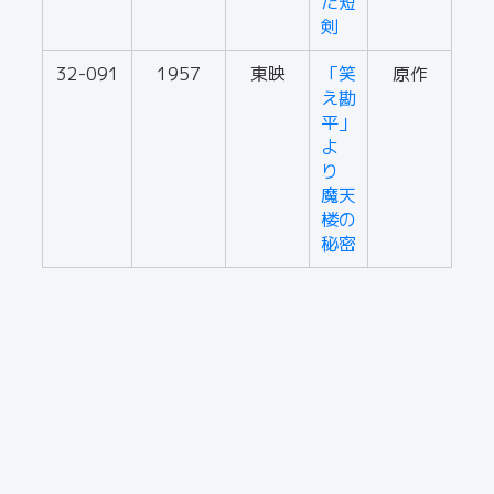
た短
剣
32-091
1957
東映
「笑
原作
え勘
平」
よ
り
魔天
楼の
秘密