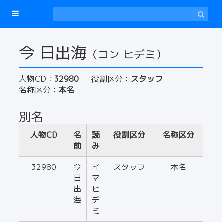
今 日出海
（コン ヒデミ）
人物CD：
32980
役割区分：
スタッフ
名称区分：
本名
別名
人物CD
名
読
役割区分
名称区分
前
み
32980
今
イ
スタッフ
本名
日
マ
出
ヒ
海
デ
ミ