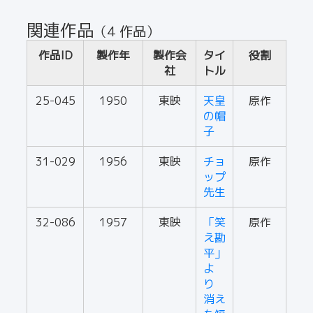
関連作品
（4 作品）
作品ID
製作年
製作会
タイ
役割
社
トル
25-045
1950
東映
天皇
原作
の帽
子
31-029
1956
東映
チョ
原作
ップ
先生
32-086
1957
東映
「笑
原作
え勘
平」
よ
り
消え