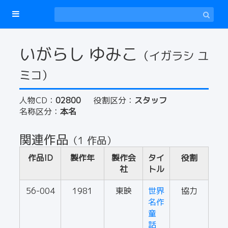
いがらし ゆみこ
（イガラシ ユ
ミコ）
人物CD：
02800
役割区分：
スタッフ
名称区分：
本名
関連作品
（1 作品）
作品ID
製作年
製作会
タイ
役割
社
トル
56-004
1981
東映
世界
協力
名作
童
話