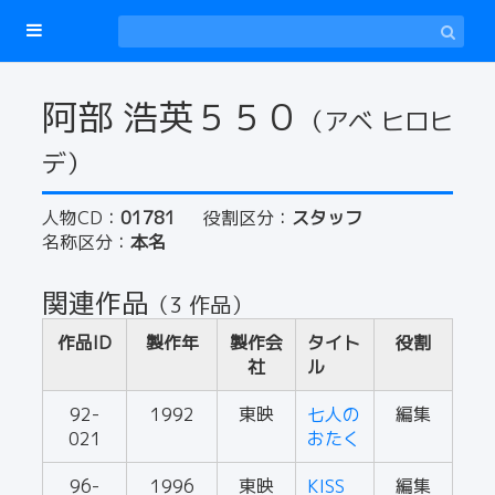
阿部 浩英５５０
（アベ ヒロヒ
デ）
人物CD：
01781
役割区分：
スタッフ
名称区分：
本名
関連作品
（3 作品）
作品ID
製作年
製作会
タイト
役割
社
ル
92-
1992
東映
七人の
編集
021
おたく
96-
1996
東映
KISS
編集