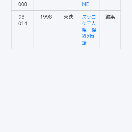
008
ME
98-
1998
東映
ズッコ
編集
014
ケ三人
組 怪
盗X物
語