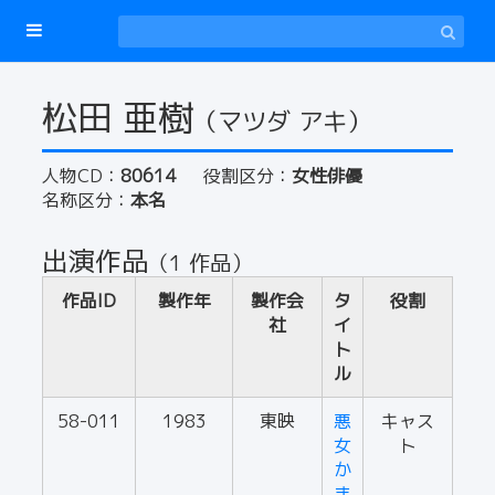
松田 亜樹
（マツダ アキ）
人物CD：
80614
役割区分：
女性俳優
名称区分：
本名
出演作品
（1 作品）
作品ID
製作年
製作会
タ
役割
社
イ
ト
ル
58-011
1983
東映
悪
キャス
女
ト
か
ま