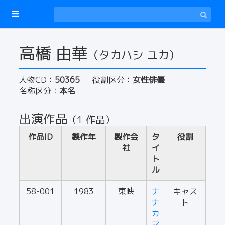
高橋 由華
（タカハシ ユカ）
人物CD：
50365
役割区分：
女性俳優
名称区分：
本名
出演作品
（1 作品）
作品ID
製作年
製作会
タ
役割
社
イ
ト
ル
58-001
1983
東映
ナ
キャス
ナ
ト
カ
マ