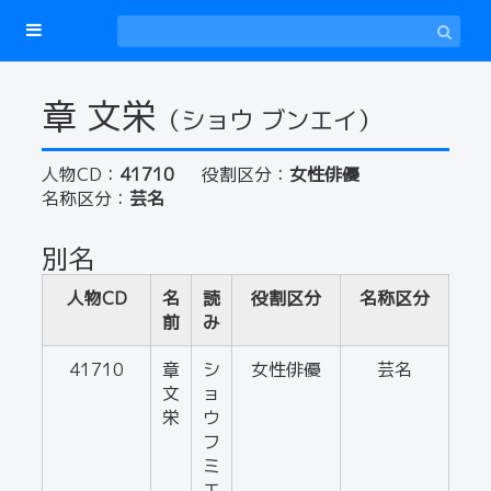
章 文栄
（ショウ ブンエイ）
人物CD：
41710
役割区分：
女性俳優
名称区分：
芸名
別名
人物CD
名
読
役割区分
名称区分
前
み
41710
章
シ
女性俳優
芸名
文
ョ
栄
ウ
フ
ミ
エ