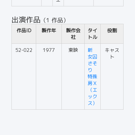
出演作品
（1 作品）
作品ID
製作年
製作会
タイ
役割
社
トル
52-022
1977
東映
新
キャス
女囚
ト
さそ
り
特殊
房Ｘ
（エ
ック
ス）