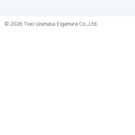
© 2026 Toei Uzumasa Eigamura Co.,Ltd.