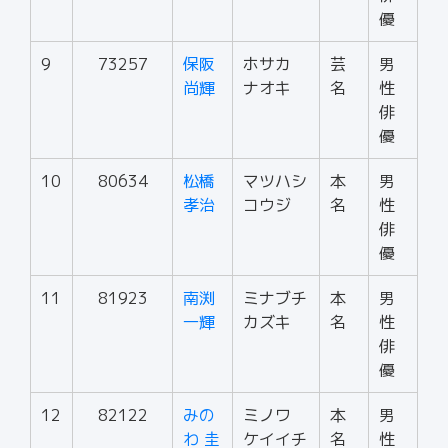
優
9
73257
保阪
ホサカ
芸
男
尚輝
ナオキ
名
性
俳
優
10
80634
松橋
マツハシ
本
男
孝治
コウジ
名
性
俳
優
11
81923
南渕
ミナブチ
本
男
一輝
カズキ
名
性
俳
優
12
82122
みの
ミノワ
本
男
わ 圭
ケイイチ
名
性