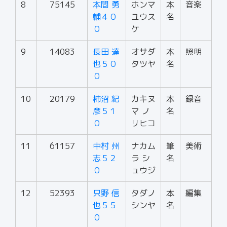
8
75145
本間 勇
ホンマ
本
音楽
輔４０
ユウス
名
０
ケ
9
14083
長田 達
オサダ
本
照明
也５０
タツヤ
名
０
10
20179
柿沼 紀
カキヌ
本
録音
彦５１
マ ノ
名
０
リヒコ
11
61157
中村 州
ナカム
筆
美術
志５２
ラ シ
名
０
ュウジ
12
52393
只野 信
タダノ
本
編集
也５５
シンヤ
名
０