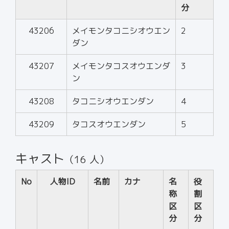
分
43206
メイモンタコニシオウエン
2
ダン
43207
メイモンタコスオウエンダ
3
ン
43208
タコニシオウエンダン
4
43209
タコスオウエンダン
5
キャスト
（16 人）
No
人物ID
名前
カナ
名
役
称
割
区
区
分
分