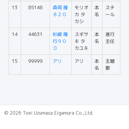
13
85148
森岡 隆
モリオ
本
スチ
８２０
カ タ
名
ール
カシ
14
44631
杉崎 隆
スギサ
本
進行
行９０
キ タ
名
主任
０
カユキ
15
99999
アリ
アリ
本
主題
名
歌
© 2026 Toei Uzumasa Eigamura Co.,Ltd.