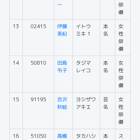
一
俳
優
13
02415
伊藤
イトウ
本
女
美紀
ミキ 1
名
性
俳
優
14
50810
田島
タジマ
本
女
令子
レイコ
名
性
俳
優
15
91195
吉沢
ヨシザワ
芸
女
秋絵
アキエ
名
性
俳
優
16
51050
高橋
タカハシ
本
ス