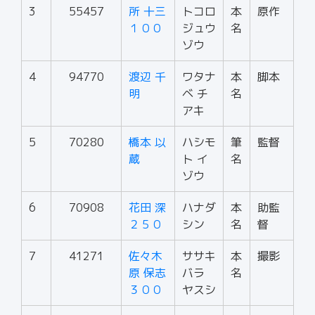
3
55457
所 十三
トコロ
本
原作
１００
ジュウ
名
ゾウ
4
94770
渡辺 千
ワタナ
本
脚本
明
ベ チ
名
アキ
5
70280
橋本 以
ハシモ
筆
監督
蔵
ト イ
名
ゾウ
6
70908
花田 深
ハナダ
本
助監
２５０
シン
名
督
7
41271
佐々木
ササキ
本
撮影
原 保志
バラ
名
３００
ヤスシ