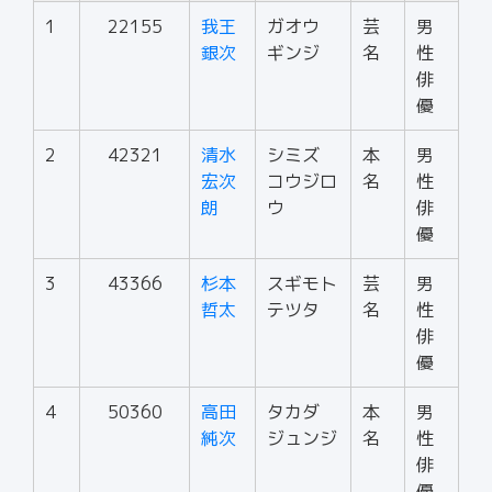
1
22155
我王
ガオウ
芸
男
銀次
ギンジ
名
性
俳
優
2
42321
清水
シミズ
本
男
宏次
コウジロ
名
性
朗
ウ
俳
優
3
43366
杉本
スギモト
芸
男
哲太
テツタ
名
性
俳
優
4
50360
高田
タカダ
本
男
純次
ジュンジ
名
性
俳
優