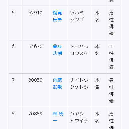
5
52910
鶴見
ツルミ
本
男
辰吾
シンゴ
名
性
俳
優
6
53670
豊原
トヨハラ
本
男
功補
コウスケ
名
性
俳
優
7
60030
内藤
ナイトウ
本
男
武敏
タケトシ
名
性
俳
優
8
70889
林 統
ハヤシ
本
男
一
トウイチ
名
性
俳