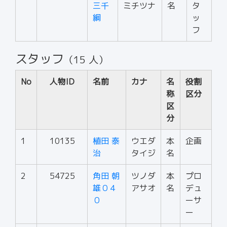
三千
ミチツナ
名
タ
綱
ッ
フ
スタッフ
（15 人）
No
人物ID
名前
カナ
名
役割
称
区分
区
分
1
10135
植田 泰
ウエダ
本
企画
治
タイジ
名
2
54725
角田 朝
ツノダ
本
プロ
雄０４
アサオ
名
デュ
０
ーサ
ー